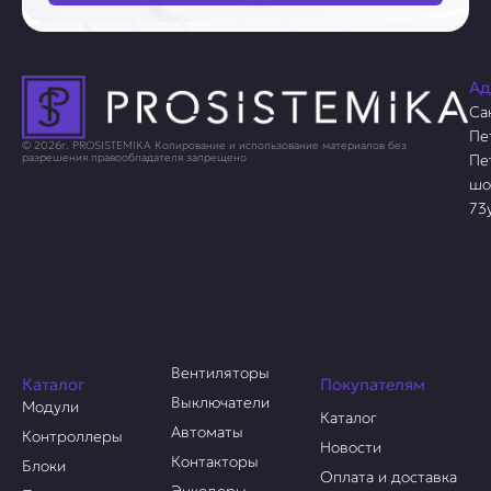
Ад
Са
Пе
© 2026г. PROSISTEMIKA Копирование и использование материалов без
Пе
разрешения правообладателя запрещено
шо
73
Вентиляторы
Каталог
Покупателям
Выключатели
Модули
Каталог
Автоматы
Контроллеры
Новости
Контакторы
Блоки
Оплата и доставка