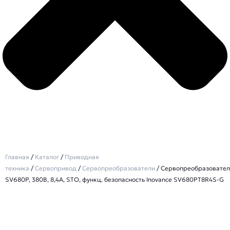
Главная
/
Каталог
/
Приводная
техника
/
Сервопривод
/
Сервопреобразователи
/ Сервопреобразовател
SV680P, 380В, 8,4А, STO, функц. безопасность Inovance SV680PT8R4S-G