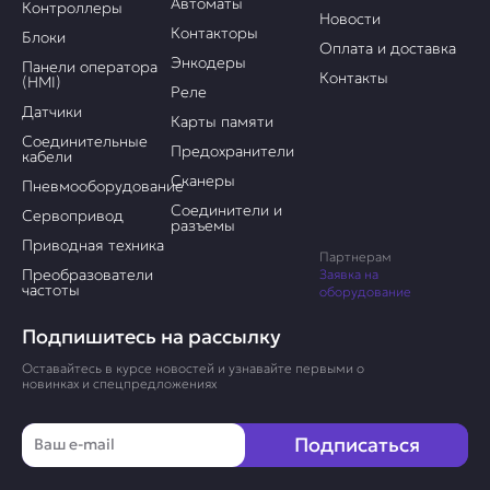
Автоматы
Контроллеры
Новости
Контакторы
Блоки
Оплата и доставка
Энкодеры
Панели оператора
Контакты
(HMI)
Реле
Датчики
Карты памяти
Соединительные
Предохранители
кабели
Сканеры
Пневмооборудование
Соединители и
Сервопривод
разъемы
Приводная техника
Партнерам
Преобразователи
Заявка на
частоты
оборудование
Подпишитесь на рассылку
Оставайтесь в курсе новостей и узнавайте первыми о
новинках и спецпредложениях
Email
Подписаться