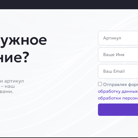
нужное
Артикул
Имя
ние?
Email
и артикул
Соглашение
Отправляя форм
 – наш
 вами.
обработку данных
обработки персон