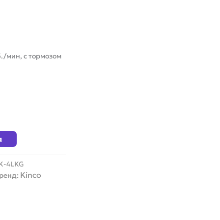
./мин, с тормозом
я
K-4LKG
Kinco
ренд: