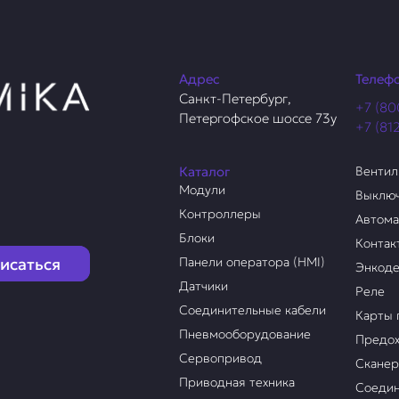
Адрес
Телеф
Санкт-Петербург,
+7 (80
Петергофское шоссе 73у
+7 (81
Каталог
Венти
Модули
Выклю
Контроллеры
Автом
Блоки
Контак
исаться
Панели оператора (HMI)
Энкод
Датчики
Реле
Соединительные кабели
Карты 
Пневмооборудование
Предох
Сервопривод
Скане
Приводная техника
Соедин