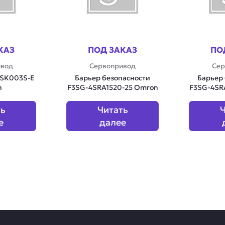
КАЗ
ПОД ЗАКАЗ
ПО
ивод
Сервопривод
Сер
CSK003S-E
Барьер безопасности
Барьер
n
F3SG-4SRA1520-25 Omron
F3SG-4SR
ть
Читать
Ч
е
далее