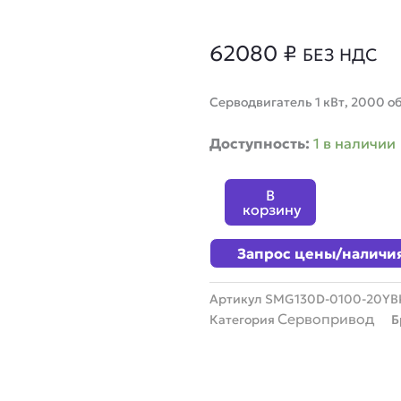
62080
₽
БЕЗ НДС
Серводвигатель 1 кВт, 2000 об
Количество
Доступность:
1 в наличии
товара
Серводвигатель
В
Kinco
корзину
SMG130D-
0100-
Запрос цены/наличи
20YBK-
4LKG
Артикул
SMG130D-0100-20YB
Сервопривод
Категория
Б