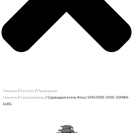
Главная
/
Каталог
/
Приводная
техника
/
Сервопривод
/ Серводвигатель Kinco SMG130D-0100-20MBK-
4LKG