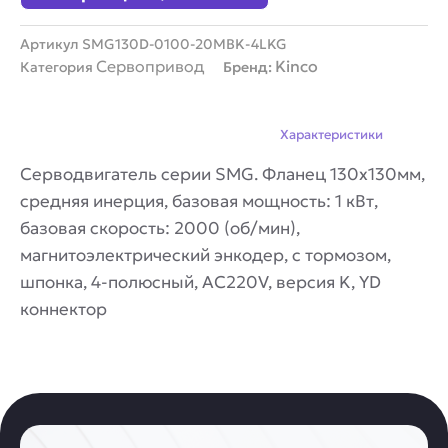
20MBK-
4LKG
Артикул
SMG130D-0100-20MBK-4LKG
Сервопривод
Kinco
Категория
Бренд:
Описание
Характеристики
Серводвигатель серии SMG. Фланец 130х130мм,
средняя инерция, базовая мощность: 1 кВт,
базовая скорость: 2000 (об/мин),
магнитоэлектрический энкодер, с тормозом,
шпонка, 4-полюсный, AC220V, версия K, YD
коннектор