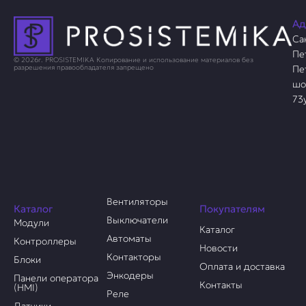
Ад
Са
Пе
© 2026г. PROSISTEMIKA Копирование и использование материалов без
Пе
разрешения правообладателя запрещено
шо
73
Вентиляторы
Каталог
Покупателям
Выключатели
Модули
Каталог
Автоматы
Контроллеры
Новости
Контакторы
Блоки
Оплата и доставка
Энкодеры
Панели оператора
Контакты
(HMI)
Реле
Датчики