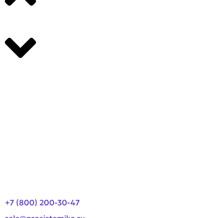
Производители
О компании
Оплата и доставка
Новости
Контакты
+7 (800) 200-30-47
sale@prosistemika.ru