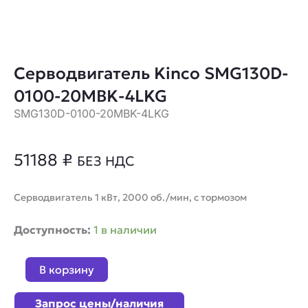
Серводвигатель Kinco SMG130D-
0100-20MBK-4LKG
SMG130D-0100-20MBK-4LKG
51188
₽
БЕЗ НДС
Серводвигатель 1 кВт, 2000 об./мин, с тормозом
Количество
Доступность:
1 в наличии
товара
Серводвигатель
В корзину
Kinco
SMG130D-
Запрос цены/наличия
0100-