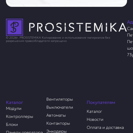
Ад
Са
Пе
© 2026г. PROSISTEMIKA Копирование и использование материалов без
Пе
разрешения правообладателя запрещено
шо
73
Вентиляторы
Каталог
Покупателям
Выключатели
Модули
Каталог
Автоматы
Контроллеры
Новости
Контакторы
Блоки
Оплата и доставка
Энкодеры
Панели оператора