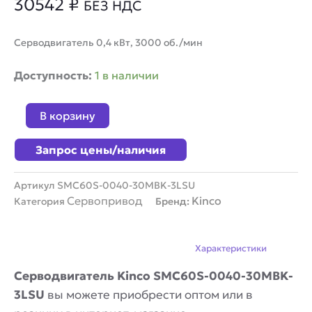
30542
₽
БЕЗ НДС
Серводвигатель 0,4 кВт, 3000 об./мин
Количество
Доступность:
1 в наличии
товара
Серводвигатель
В корзину
Kinco
SMC60S-
Запрос цены/наличия
0040-
30MBK-
3LSU
Артикул
SMC60S-0040-30MBK-3LSU
Сервопривод
Kinco
Категория
Бренд:
Описание
Характеристики
Серводвигатель Kinco SMC60S-0040-30MBK-
3LSU
вы можете приобрести оптом или в