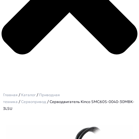
Главная
/
Каталог
/
Приводная
техника
/
Сервопривод
/ Серводвигатель Kinco SMC60S-0040-30MBK-
3LSU