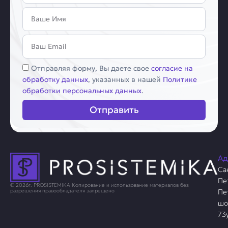
Имя
Email
Соглашение
Отправляя форму, Вы даете свое
согласие на
обработку данных
, указанных в нашей
Политике
обработки персональных данных
.
Отправить
Ад
Са
Пе
© 2026г. PROSISTEMIKA Копирование и использование материалов без
Пе
разрешения правообладателя запрещено
шо
73