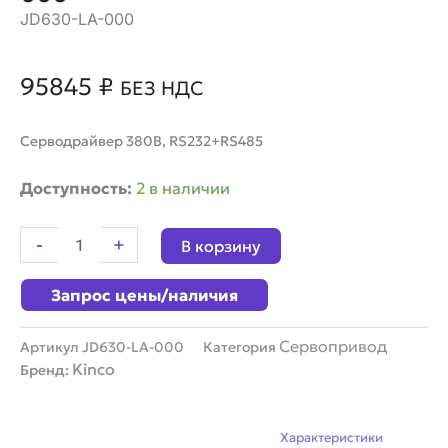
JD630-LA-000
95845
₽
БЕЗ НДС
Серводрайвер 380В, RS232+RS485
Количество
Доступность:
2 в наличии
товара
Серводрайвер
-
+
В корзину
Kinco
JD630-
Запрос цены/наличия
LA-
000
Сервопривод
Артикул
JD630-LA-000
Категория
Kinco
Бренд:
Описание
Характеристики