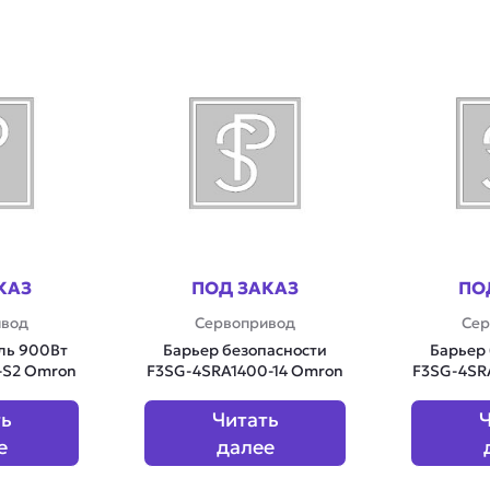
КАЗ
ПОД ЗАКАЗ
ПО
ивод
Сервопривод
Сер
ль 900Вт
Барьер безопасности
Барьер
-S2 Omron
F3SG-4SRA1400-14 Omron
F3SG-4SR
ть
Читать
Ч
е
далее