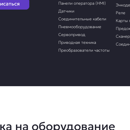
исаться
Панели оператора (HMI)
Энкод
Датчики
Реле
Соединительные кабели
Карты 
Пневмооборудование
Предох
Сервопривод
Скане
Приводная техника
Соедин
Преобразователи частоты
ка на оборудование