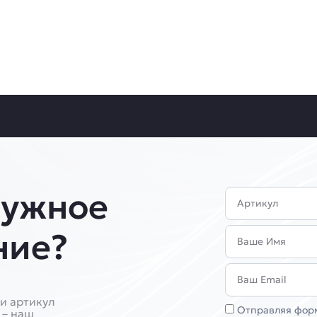
нужное
Артикул
Имя
ние?
Email
и артикул
Соглашение
Отправляя форм
 – наш