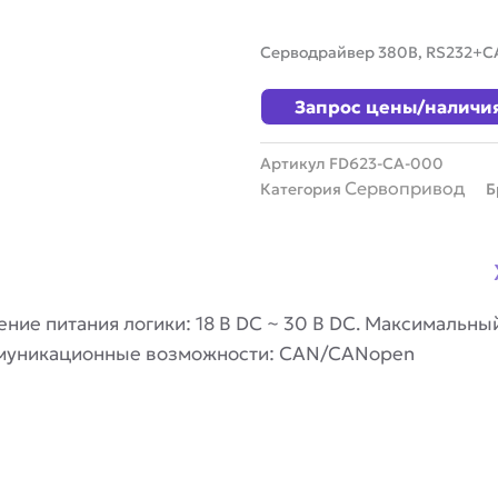
Серводрайвер 380В, RS232+
Запрос цены/наличи
Артикул
FD623-CA-000
Сервопривод
Категория
Б
ние питания логики: 18 В DC ~ 30 В DC. Максимальный 
муникационные возможности: CAN/CANopen