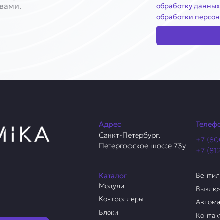
 вами.
обработку данных
обработки персон
Адрес
Телеф
Санкт-Петербург,
+7 (80
Петергофское шоссе 73у
+7 (81
Каталог
Венти
Модули
Выклю
Контроллеры
Автом
Блоки
Контак