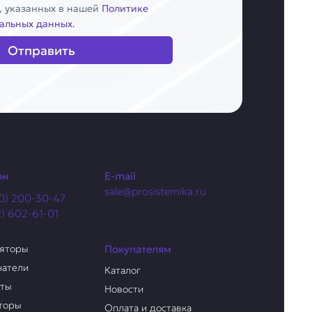
, указанных в нашей
Политике
альных данных
.
Отправить
он
E-mail
sale@prosistemika.ru
0) 200-30-47
2) 602-61-01
ляторы
Покупателям
чатели
Каталог
аты
Новости
торы
Оплата и доставка