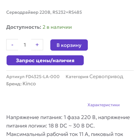
Серводрайвер 220В, RS232+RS485
Количество
Доступность:
2 в наличии
товара
Серводрайвер
-
+
В корзину
Kinco
FD432S-
Запрос цены/наличия
LA-
000
Сервопривод
Артикул
FD432S-LA-000
Категория
Kinco
Бренд:
Описание
Характеристики
Напряжение питания: 1 фаза 220 В, напряжение
питания логики: 18 В DC ~ 30 В DC.
Максимальный рабочий ток 11 А, пиковый ток