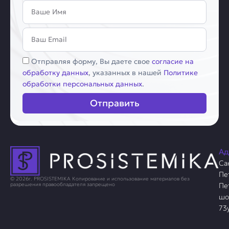
Имя
Email
Соглашение
Отправляя форму, Вы даете свое
согласие на
обработку данных
, указанных в нашей
Политике
обработки персональных данных
.
Отправить
Ад
Са
Пе
© 2026г. PROSISTEMIKA Копирование и использование материалов без
Пе
разрешения правообладателя запрещено
шо
73