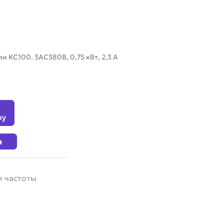
 KC100. 3AC380В, 0,75 кВт, 2,3 А
ну
я
 частоты