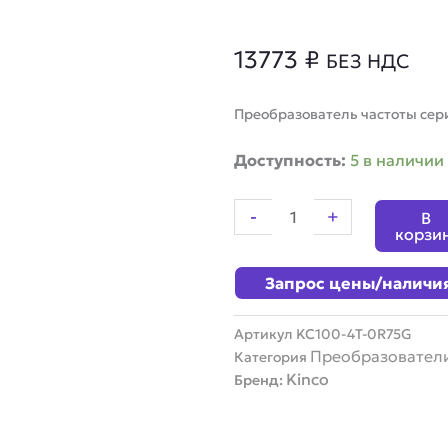
13773
₽
БЕЗ НДС
Преобразователь частоты серии
Количество
Доступность:
5 в наличии
товара
Преобразователь
-
+
В
частоты
корзи
Kinco
KC100-
Запрос цены/наличи
4T-
0R75G
Артикул
KC100-4T-0R75G
Преобразователи
Категория
Kinco
Бренд: