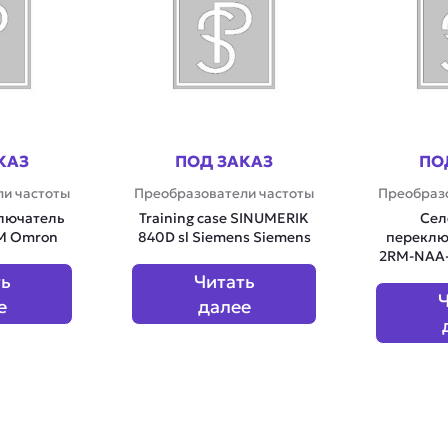
КАЗ
ПОД ЗАКАЗ
ПО
и частоты
Преобразователи частоты
Преобраз
лючатель
Training case SINUMERIK
Сел
M Omron
840D sl Siemens Siemens
переклю
2RM-NAA-
ть
Читать
Ч
е
далее