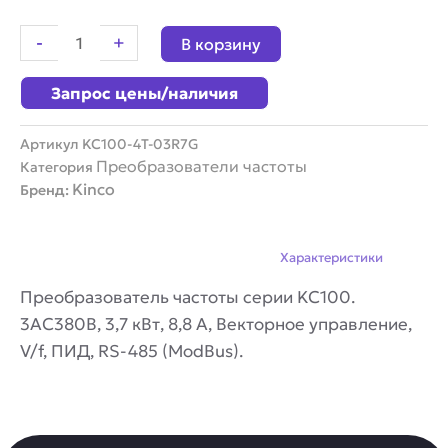
товара
Преобразователь
-
+
В корзину
частоты
Kinco
Запрос цены/наличия
KC100-
4T-
03R7G
Артикул
KC100-4T-03R7G
Преобразователи частоты
Категория
Kinco
Бренд:
Описание
Характеристики
Преобразователь частоты серии KC100.
3AC380В, 3,7 кВт, 8,8 А, Векторное управление,
V/f, ПИД, RS-485 (ModBus).