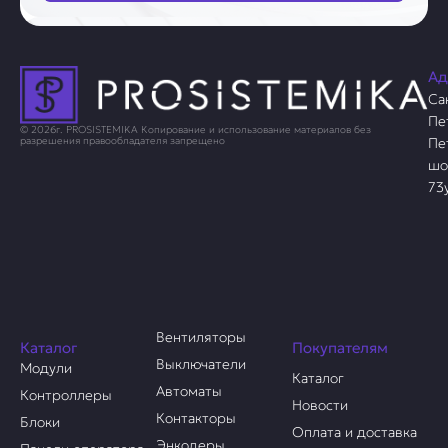
Ад
Са
Пе
© 2026г. PROSISTEMIKA Копирование и использование материалов без
Пе
разрешения правообладателя запрещено
шо
73
Вентиляторы
Каталог
Покупателям
Выключатели
Модули
Каталог
Автоматы
Контроллеры
Новости
Контакторы
Блоки
Оплата и доставка
Энкодеры