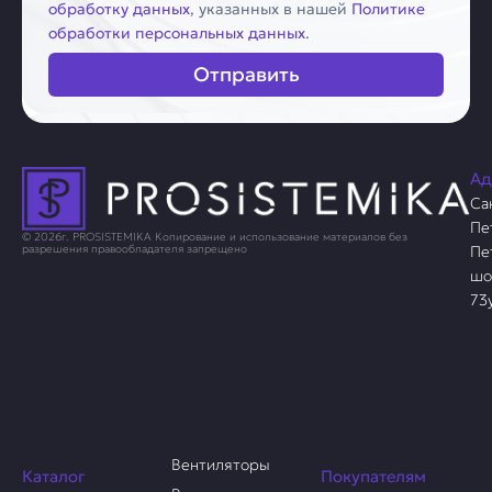
обработку данных
, указанных в нашей
Политике
обработки персональных данных
.
Отправить
Ад
Са
Пе
© 2026г. PROSISTEMIKA Копирование и использование материалов без
Пе
разрешения правообладателя запрещено
шо
73
Вентиляторы
Каталог
Покупателям