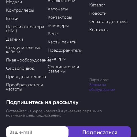
Выключатели
Модули
Каталог
Автоматы
Контроллеры
Новости
Контакторы
Блоки
Оплата и доставка
Энкодеры
Панели оператора
Контакты
(HMI)
Реле
Датчики
Карты памяти
Соединительные
Предохранители
кабели
Сканеры
Пневмооборудование
Соединители и
Сервопривод
разъемы
Приводная техника
Партнерам
Преобразователи
Заявка на
частоты
оборудование
Подпишитесь на рассылку
Оставайтесь в курсе новостей и узнавайте первыми о
новинках и спецпредложениях
Email
Подписаться