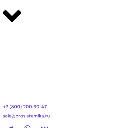
Производители
О компании
Оплата и доставка
Новости
Контакты
+7 (800) 200-30-47
sale@prosistemika.ru