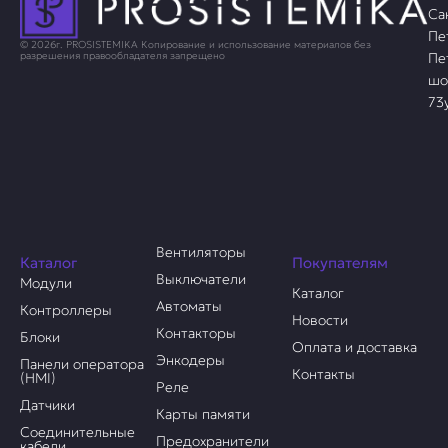
Са
Пе
© 2026г. PROSISTEMIKA Копирование и использование материалов без
Пе
разрешения правообладателя запрещено
шо
73
Вентиляторы
Каталог
Покупателям
Выключатели
Модули
Каталог
Автоматы
Контроллеры
Новости
Контакторы
Блоки
Оплата и доставка
Энкодеры
Панели оператора
Контакты
(HMI)
Реле
Датчики
Карты памяти
Соединительные
Предохранители
кабели