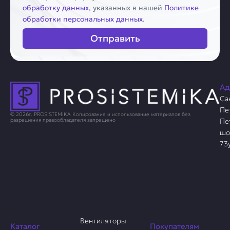
обработку данных
, указанных в нашей
Политике
обработки персональных данных
.
Отправить
Ад
Са
Пе
© 2026г. PROSISTEMIKA Копирование и использование материалов без
Пе
разрешения правообладателя запрещено
шо
73
Вентиляторы
Каталог
Покупателям