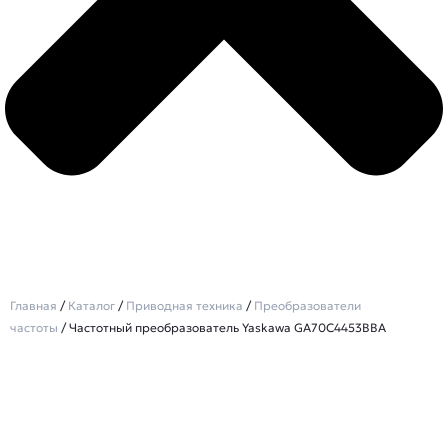
Главная
/
Каталог
/
Приводная техника
/
Преобразователи
частоты
/ Частотный преобразователь Yaskawa GA70C4453BBA