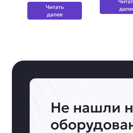
Чита
Читать
дале
далее
Не нашли 
оборудова