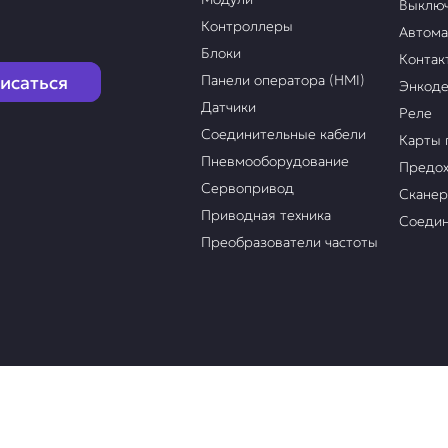
Выклю
Контроллеры
Автом
Блоки
Контак
исаться
Панели оператора (HMI)
Энкод
Датчики
Реле
Соединительные кабели
Карты 
Пневмооборудование
Предох
Сервопривод
Скане
Приводная техника
Соедин
Преобразователи частоты