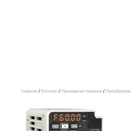
Главная
/
Каталог
/
Приводная техника
/
Преобразов