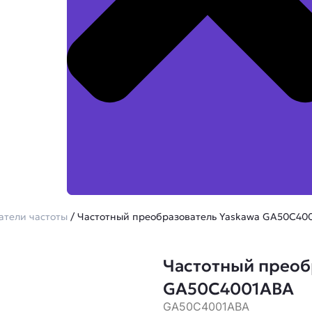
атели частоты
/ Частотный преобразователь Yaskawa GA50C40
Частотный преоб
GA50C4001ABA
GA50C4001ABA