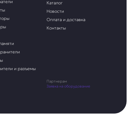
чатели
Каталог
аты
Новости
торы
Оплата и доставка
еры
Контакты
памяти
ранители
ры
ители и разъемы
Партнерам
Заявка на оборудование