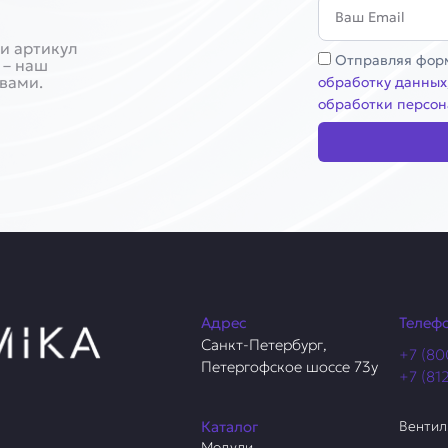
Email
и артикул
Соглашение
Отправляя форм
 – наш
 вами.
обработку данных
обработки персон
Адрес
Телеф
Санкт-Петербург,
+7 (80
Петергофское шоссе 73у
+7 (81
Каталог
Венти
Модули