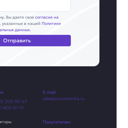
у, Вы даете свое
согласие на
, указанных в нашей
Политике
альных данных
.
Отправить
он
E-mail
sale@prosistemika.ru
0) 200-30-47
2) 602-61-01
ляторы
Покупателям