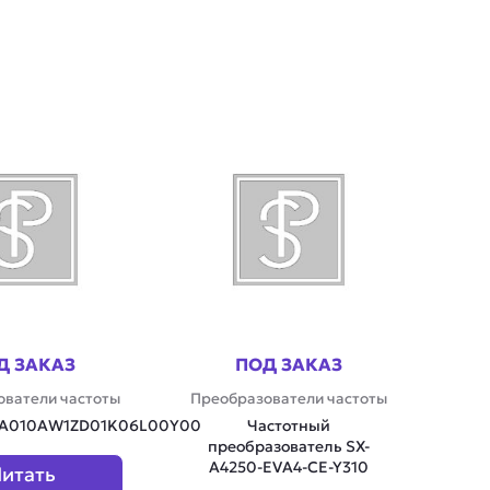
Д ЗАКАЗ
ПОД ЗАКАЗ
ователи частоты
Преобразователи частоты
FA010AW1ZD01K06L00Y00
Частотный
преобразователь SX-
A4250-EVA4-CE-Y310
итать