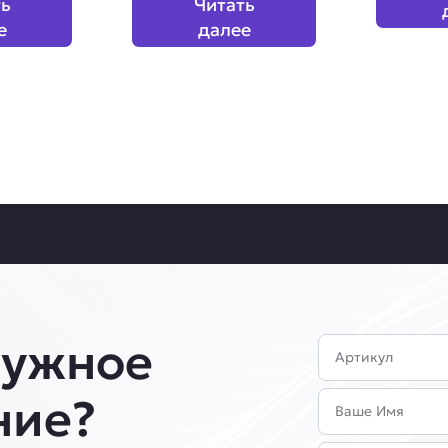
ть
Читать
е
далее
нужное
Артикул
Имя
ние?