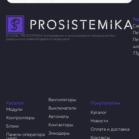
Ад
Са
Пе
© 2026г. PROSISTEMIKA Копирование и использование материалов без
Пе
разрешения правообладателя запрещено
шо
73
Вентиляторы
Каталог
Покупателям
Выключатели
Модули
Каталог
Автоматы
Контроллеры
Новости
Контакторы
Блоки
Оплата и доставка
Энкодеры
Панели оператора
Контакты
(HMI)