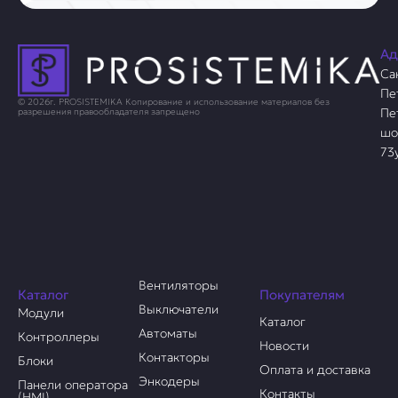
Ад
Са
Пе
© 2026г. PROSISTEMIKA Копирование и использование материалов без
Пе
разрешения правообладателя запрещено
шо
73
Вентиляторы
Каталог
Покупателям
Выключатели
Модули
Каталог
Автоматы
Контроллеры
Новости
Контакторы
Блоки
Оплата и доставка
Энкодеры
Панели оператора
Контакты
(HMI)