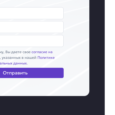
у, Вы даете свое
согласие на
, указанных в нашей
Политике
альных данных
.
Отправить