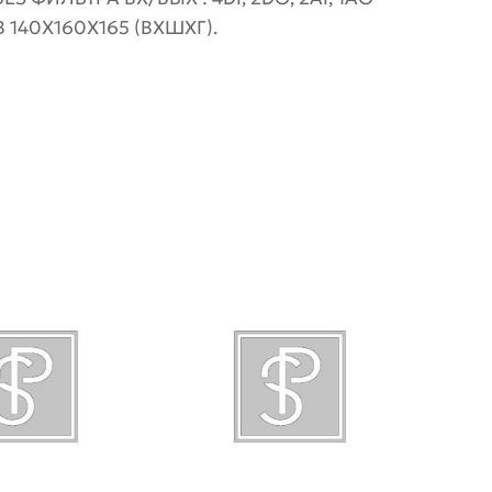
140X160X165 (ВXШXГ).