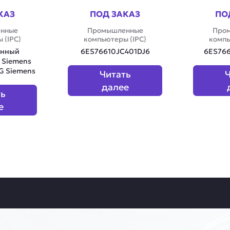
КАЗ
ПОД ЗАКАЗ
ПО
нные
Промышленные
Про
 (IPC)
компьютеры (IPC)
компь
нный
6ES76610JC401DJ6
6ES76
 Siemens
PG Siemens
Читать
Ч
далее
ть
е