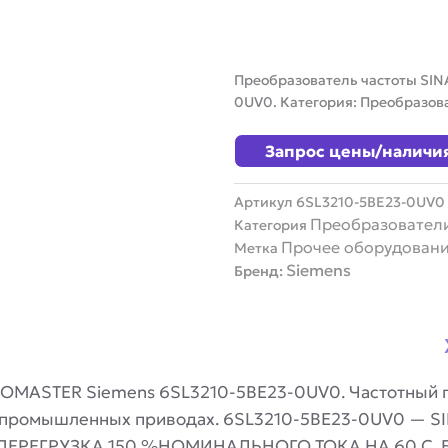
Преобразователь частоты SI
0UV0. Категория: Преобразов
Запрос цены/наличи
Артикул
6SL3210-5BE23-0UV0
Преобразователи
Категория
Прочее оборудован
Метка
Siemens
Бренд:
ROMASTER Siemens 6SL3210-5BE23-0UV0. Частотный п
в промышленных приводах. 6SL3210-5BE23-0UV0 — S
РЕГРУЗКА 150 %НОМИНАЛЬНОГО ТОКА НА 60 С, БЕЗ 