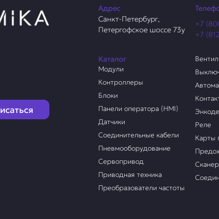
Адрес
Телеф
Санкт-Петербург,
+7 (80
Петергофское шоссе 73у
+7 (81
Каталог
Венти
Модули
Выклю
Контроллеры
Автом
Блоки
Контак
исаться
Панели оператора (HMI)
Энкод
Датчики
Реле
Соединительные кабели
Карты 
Пневмооборудование
Предох
Сервопривод
Скане
Приводная техника
Соедин
Преобразователи частоты