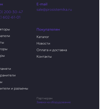
он
E-mail
sale@prosistemika.ru
0) 200-30-47
2) 602-61-01
ляторы
Покупателям
чатели
Каталог
аты
Новости
торы
Оплата и доставка
еры
Контакты
памяти
ранители
ры
ители и разъемы
Партнерам
Заявка на оборудование