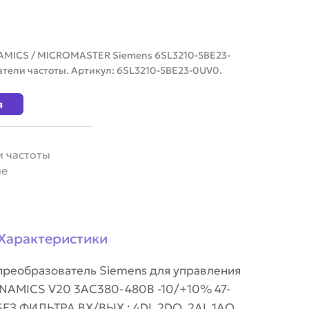
NAMICS / MICROMASTER Siemens 6SL3210-5BE23-
атели частоты. Артикул: 6SL3210-5BE23-0UV0.
я
 частоты
ие
Характеристики
реобразователь Siemens для управления
INAMICS V20 3AC380-480В -10/+10% 47-
ФИЛЬТРА ВХ/ВЫХ : 4DI, 2DO, 2AI, 1AO