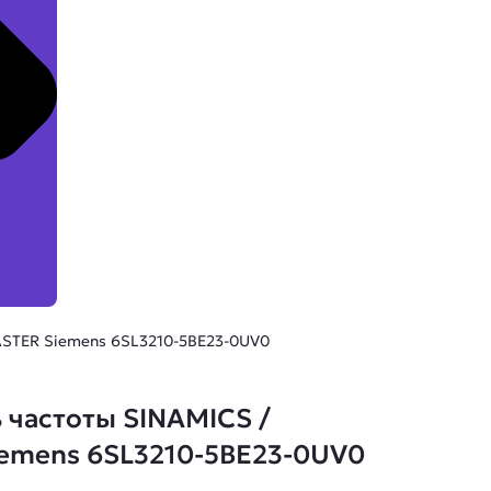
STER Siemens 6SL3210-5BE23-0UV0
 частоты SINAMICS /
emens 6SL3210-5BE23-0UV0