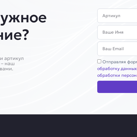
нужное
Артикул
Имя
ние?
Email
и артикул
Соглашение
Отправляя форм
 – наш
 вами.
обработку данных
обработки персон