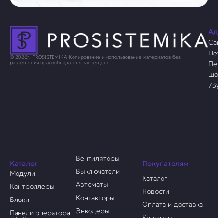
Ад
Са
Пе
© 2026г. PROSISTEMIKA Копирование и использование материалов без
Пе
разрешения правообладателя запрещено
шо
73
Вентиляторы
Каталог
Покупателям
Выключатели
Модули
Каталог
Автоматы
Контроллеры
Новости
Контакторы
Блоки
Оплата и доставка
Энкодеры
Панели оператора
Контакты