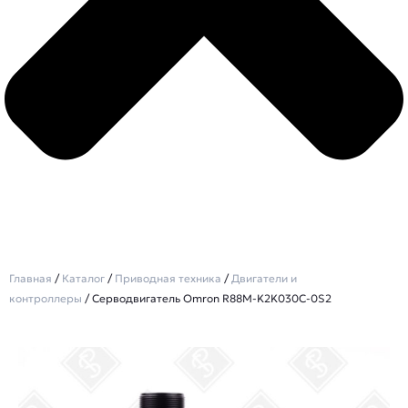
Главная
/
Каталог
/
Приводная техника
/
Двигатели и
контроллеры
/ Серводвигатель Omron R88M-K2K030C-0S2