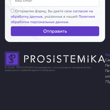
Соглашение
Отправляя форму, Вы даете свое
согласие на
обработку данных
, указанных в нашей
Политике
обработки персональных данных
.
Отправить
Ад
Са
Пе
© 2026г. PROSISTEMIKA Копирование и использование материалов без
Пе
разрешения правообладателя запрещено
шо
73