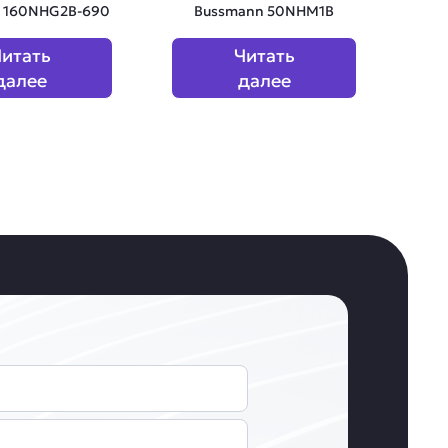
 160NHG2B-690
Bussmann 50NHM1B
итать
Читать
далее
далее