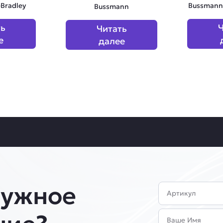
-Bradley
Bussmann
Bussmann
ть
Ч
Читать
е
далее
нужное
Артикул
Имя