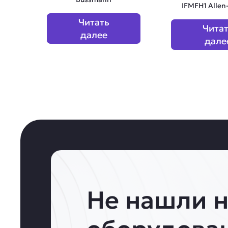
IFMFH1 Allen
Читать
Чита
далее
дале
Не нашли 