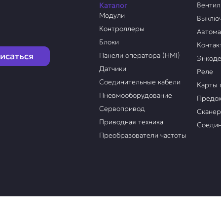
Каталог
Венти
Модули
Выклю
Контроллеры
Автом
Блоки
Контак
исаться
Панели оператора (HMI)
Энкод
Датчики
Реле
Соединительные кабели
Карты 
Пневмооборудование
Предох
Сервопривод
Скане
Приводная техника
Соедин
Преобразователи частоты