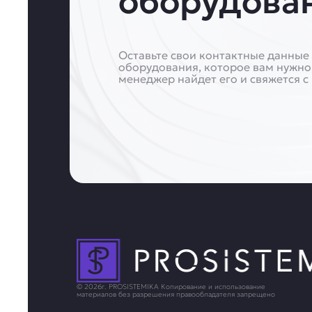
оборудова
Оставьте свои контактные данные 
оборудования, которое вам нужно
менеджер найдет его и свяжется с
© 2026г. PROSISTEMIKA Копирование и использование
материалов без разрешения правообладателя запрещено