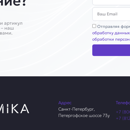
ние?
Email
и артикул
Соглашение
Отправляя форм
 – наш
 вами.
обработку данных
обработки персон
Адрес
Телеф
Санкт-Петербург,
+7 (80
Петергофское шоссе 73у
+7 (81