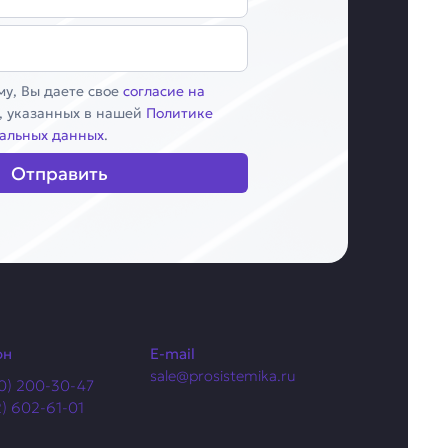
у, Вы даете свое
согласие на
, указанных в нашей
Политике
альных данных
.
Отправить
он
E-mail
sale@prosistemika.ru
0) 200-30-47
2) 602-61-01