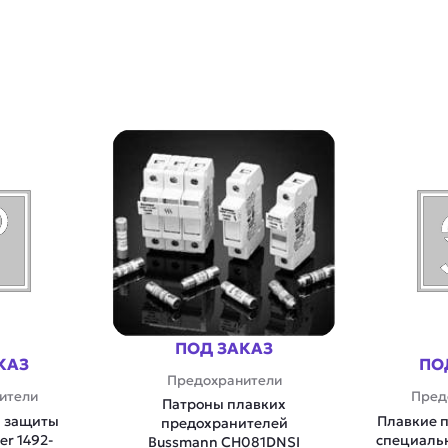
ПОД ЗАКАЗ
КАЗ
ПО
Предохранители
ители
Пред
Патроны плавких
и защиты
Плавкие 
предохранителей
er 1492-
специальн
Bussmann CH081DNSI