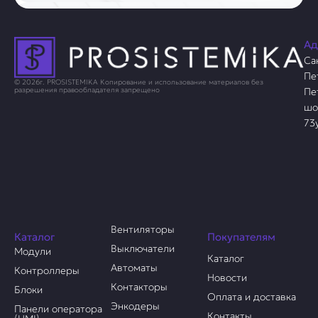
Ад
Са
Пе
© 2026г. PROSISTEMIKA Копирование и использование материалов без
Пе
разрешения правообладателя запрещено
шо
73
Вентиляторы
Каталог
Покупателям
Выключатели
Модули
Каталог
Автоматы
Контроллеры
Новости
Контакторы
Блоки
Оплата и доставка
Энкодеры
Панели оператора
Контакты