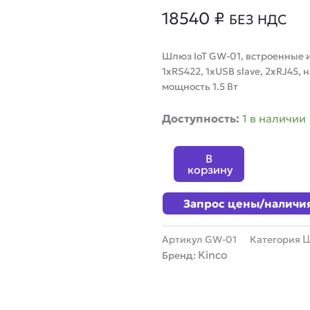
18540
₽
БЕЗ НДС
Шлюз IoT GW-01, встроенные и
1xRS422, 1xUSB slave, 2xRJ45,
мощность 1.5 Вт
Количество
Доступность:
1 в наличии
товара
Шлюз
В
IoT
корзину
GW-
01
Запрос цены/наличи
Артикул
GW-01
Категория
Kinco
Бренд: