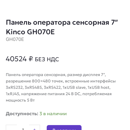
Панель оператора сенсорная 7″
Kinco GH070E
GH070E
40524
₽
БЕЗ НДС
Панель оператора сенсорная, размер дисплея 7″,
разрешение 800×480 точек, встроенные интерфейсы
3xRS232, 3xRS485, 3xRS422, 1xUSB slave, 1xUSB host,
1xRJ45, напряжение питания 24 В DC, потребляемая
мощность 5 Вт
Количество
Доступность:
3 в наличии
товара
Панель
-
+