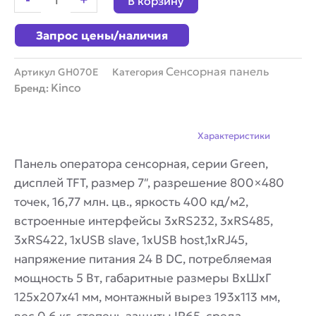
В корзину
оператора
сенсорная
Запрос цены/наличия
7"
Kinco
GH070E
Сенсорная панель
Артикул
GH070E
Категория
Kinco
Бренд:
Описание
Характеристики
Панель оператора сенсорная, серии Green,
дисплей TFT, размер 7″, разрешение 800×480
точек, 16,77 млн. цв., яркость 400 кд/м2,
встроенные интерфейсы 3xRS232, 3xRS485,
3xRS422, 1xUSB slave, 1xUSB host,1xRJ45,
напряжение питания 24 В DC, потребляемая
мощность 5 Вт, габаритные размеры ВхШхГ
125х207х41 мм, монтажный вырез 193х113 мм,