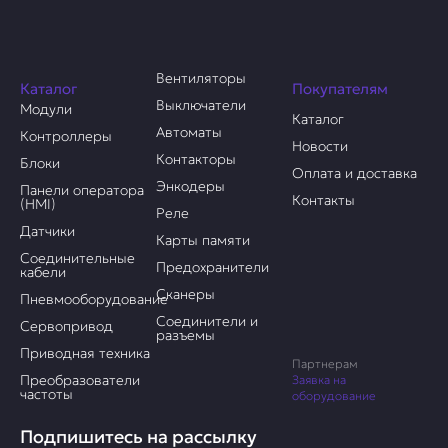
Вентиляторы
Каталог
Покупателям
Выключатели
Модули
Каталог
Автоматы
Контроллеры
Новости
Контакторы
Блоки
Оплата и доставка
Энкодеры
Панели оператора
Контакты
(HMI)
Реле
Датчики
Карты памяти
Соединительные
Предохранители
кабели
Сканеры
Пневмооборудование
Соединители и
Сервопривод
разъемы
Приводная техника
Партнерам
Преобразователи
Заявка на
частоты
оборудование
Подпишитесь на рассылку