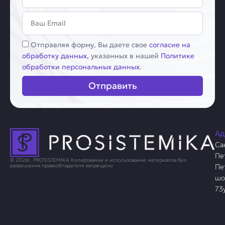
Email
Соглашение
Отправляя форму, Вы даете свое
согласие на
обработку данных
, указанных в нашей
Политике
обработки персональных данных
.
Отправить
Ад
Са
Пе
© 2026г. PROSISTEMIKA Копирование и использование материалов без
Пе
разрешения правообладателя запрещено
шо
73