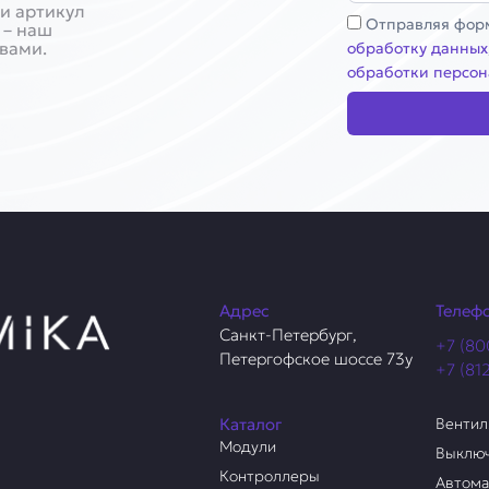
и артикул
Соглашение
Отправляя форм
 – наш
 вами.
обработку данных
обработки персон
Адрес
Телеф
Санкт-Петербург,
+7 (80
Петергофское шоссе 73у
+7 (81
Каталог
Венти
Модули
Выклю
Контроллеры
Автом