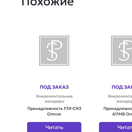
Похожие
ПОД ЗАКАЗ
ПОД ЗА
Инкрементальные
Инкремент
энкодеры
энкоде
Принадлежность F39-CN3
Принадлежно
Omron
A11MB O
Читать
Чита