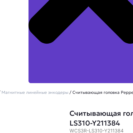
/
Магнитные линейные энкодеры
/ Считывающая головка Peppe
Считывающая гол
LS310-Y211384
WCS3R-LS310-Y211384