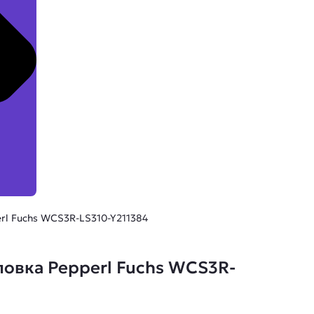
rl Fuchs WCS3R-LS310-Y211384
овка Pepperl Fuchs WCS3R-