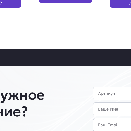
е
нужное
Артикул
Имя
ние?
Email