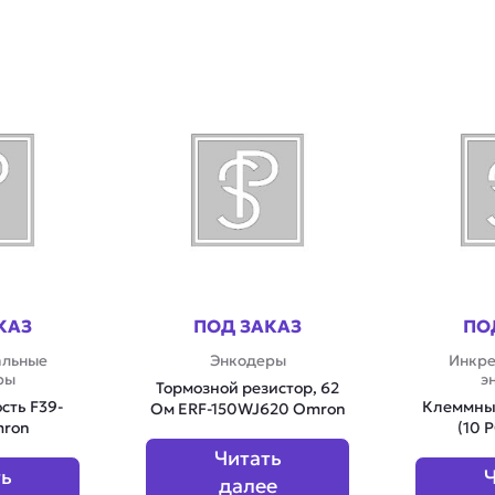
КАЗ
ПОД ЗАКАЗ
ПО
альные
Энкодеры
Инкре
ры
э
Тормозной резистор, 62
сть F39-
Клеммные
Ом ERF-150WJ620 Omron
mron
(10 
Читать
ть
Ч
далее