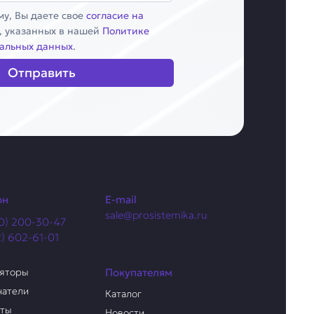
у, Вы даете свое
согласие на
, указанных в нашей
Политике
альных данных
.
Отправить
он
E-mail
sale@prosistemika.ru
0) 200-30-47
2) 602-61-01
ляторы
Покупателям
чатели
Каталог
аты
Новости