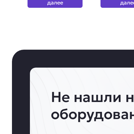
далее
дале
Не нашли 
оборудова