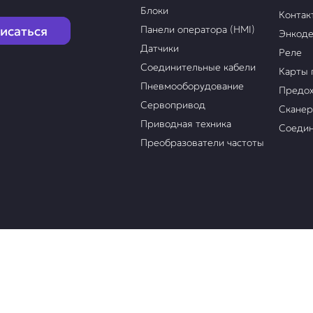
Блоки
Контак
исаться
Панели оператора (HMI)
Энкод
Датчики
Реле
Соединительные кабели
Карты 
Пневмооборудование
Предох
Сервопривод
Скане
Приводная техника
Соедин
Преобразователи частоты