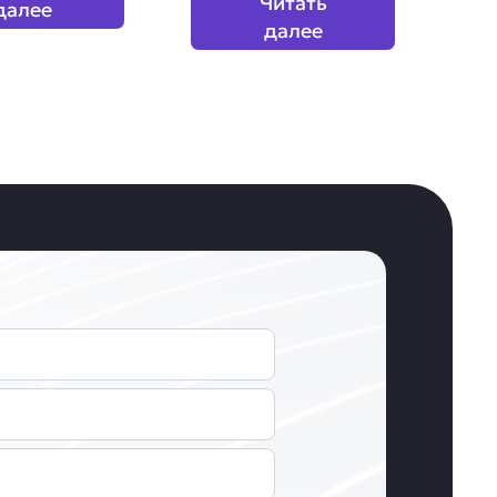
Читать
далее
далее