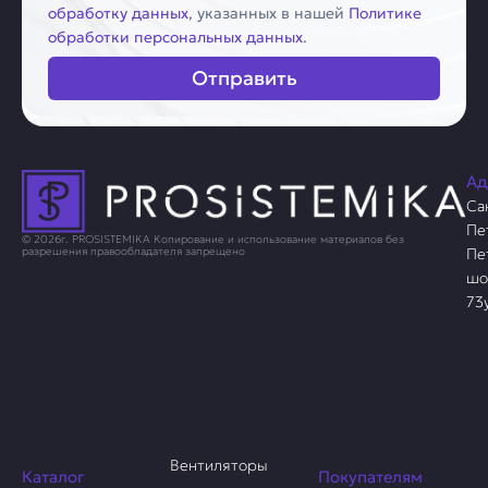
обработку данных
, указанных в нашей
Политике
обработки персональных данных
.
Отправить
Ад
Са
Пе
© 2026г. PROSISTEMIKA Копирование и использование материалов без
Пе
разрешения правообладателя запрещено
шо
73
Вентиляторы
Каталог
Покупателям