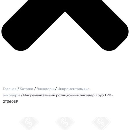
Главная
/
Каталог
/
Энкодеры
/
Инкрементальные
энкодеры
/ Инкрементальный ротационный энкодер Koyo TRD-
2T360BF