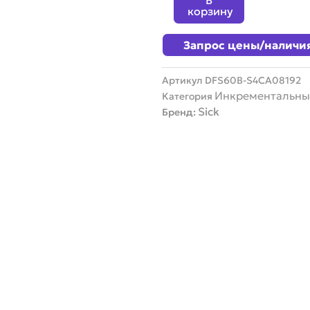
В
энкодер
корзину
SICK
DFS60B-
Запрос цены/наличи
S4CA08192
Артикул
DFS60B-S4CA08192
Инкрементальны
Категория
Sick
Бренд: