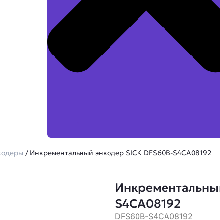
кодеры
/ Инкрементальный энкодер SICK DFS60B-S4CA08192
Инкрементальный
S4CA08192
DFS60B-S4CA08192