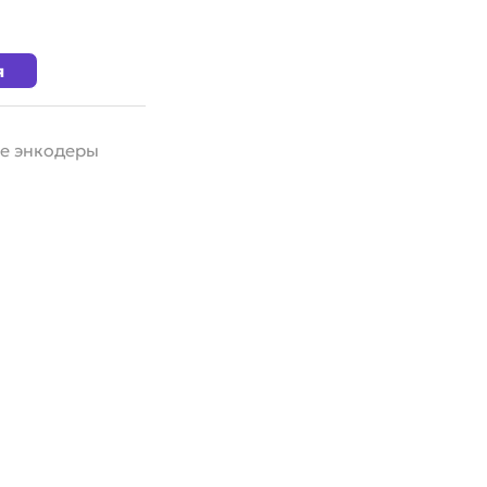
я
е энкодеры