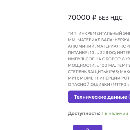
70000
₽
БЕЗ НДС
ТИП: ИНКРЕМЕНТАЛЬНЫЙ ЭНКО
ММ; МАТЕРИАЛ ВАЛА: НЕРЖ
АЛЮМИНИЙ; МАТЕРИАЛ КОР
ПИТАНИЯ: 10 … 32 В DC; ИНТ
ИМПУЛЬСОВ НА ОБОРОТ: 8 19
МОЩНОСТИ: ≤ 100 МА; ТЕМПЕ
СТЕПЕНЬ ЗАЩИТЫ: IP65; МА
МИН; МОМЕНТ ИНЕРЦИИ РОТО
ОПАСНОЙ ОШИБКИ (MTTFD): 60
Технические данные 
Количество
Доступность:
1 в наличии
товара
Инкрементальный