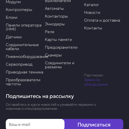
Выключатели
Модули
Каталог
Автоматы
Контроллеры
Новости
Контакторы
Блоки
Оплата и доставка
Энкодеры
Панели оператора
Контакты
(HMI)
Реле
Датчики
Карты памяти
Соединительные
Предохранители
кабели
Сканеры
Пневмооборудование
Соединители и
Сервопривод
разъемы
Приводная техника
Партнерам
Преобразователи
Заявка на
частоты
оборудование
Подпишитесь на рассылку
Оставайтесь в курсе новостей и узнавайте первыми о
новинках и спецпредложениях
Email
Подписаться