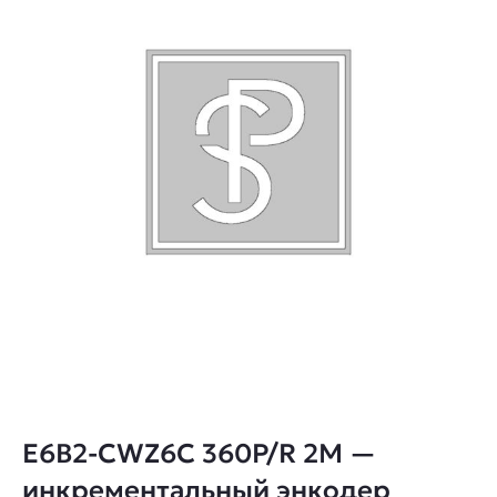
E6B2-CWZ6C 360P/R 2M —
инкрементальный энкодер