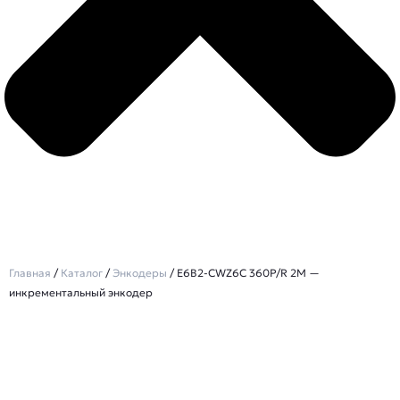
Главная
/
Каталог
/
Энкодеры
/ E6B2-CWZ6C 360P/R 2M —
инкрементальный энкодер