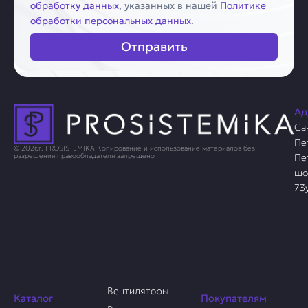
обработку данных
, указанных в нашей
Политике
обработки персональных данных
.
Отправить
Ад
Са
Пе
© 2026г. PROSISTEMIKA Копирование и использование материалов без
Пе
разрешения правообладателя запрещено
шо
73
Вентиляторы
Каталог
Покупателям