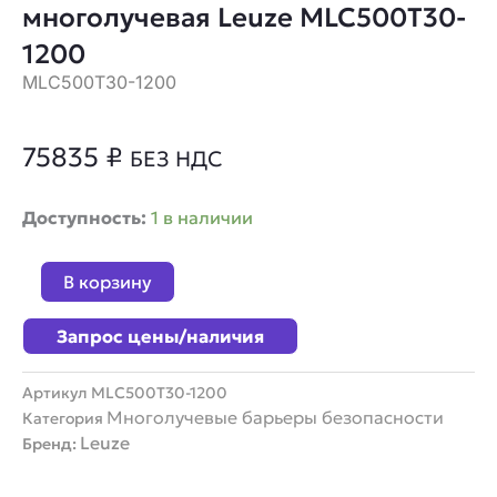
многолучевая Leuze MLC500T30-
1200
MLC500T30-1200
75835
₽
БЕЗ НДС
Количество
Доступность:
1 в наличии
товара
Завеса
В корзину
безопасности
многолучевая
Запрос цены/наличия
Leuze
MLC500T30-
1200
Артикул
MLC500T30-1200
Многолучевые барьеры безопасности
Категория
Leuze
Бренд: