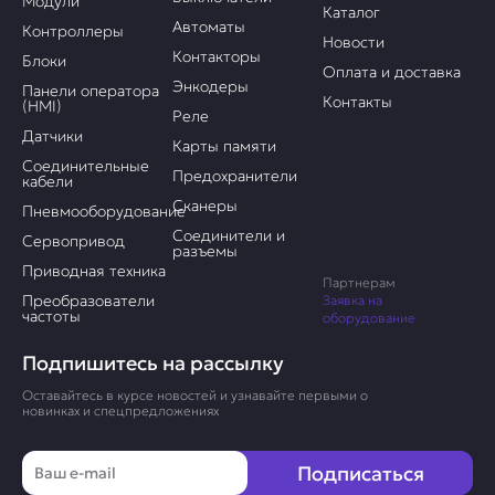
Модули
Каталог
Автоматы
Контроллеры
Новости
Контакторы
Блоки
Оплата и доставка
Энкодеры
Панели оператора
Контакты
(HMI)
Реле
Датчики
Карты памяти
Соединительные
Предохранители
кабели
Сканеры
Пневмооборудование
Соединители и
Сервопривод
разъемы
Приводная техника
Партнерам
Преобразователи
Заявка на
частоты
оборудование
Подпишитесь на рассылку
Оставайтесь в курсе новостей и узнавайте первыми о
новинках и спецпредложениях
Email
Подписаться