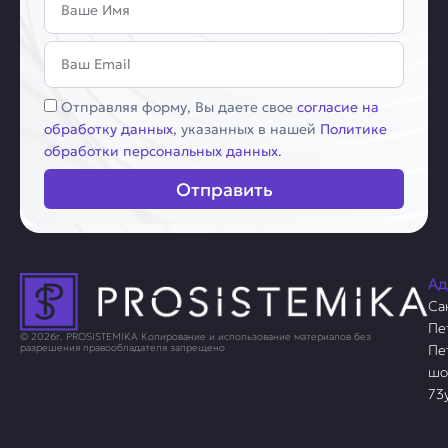
Email
Соглашение
Отправляя форму, Вы даете свое
согласие на
обработку данных
, указанных в нашей
Политике
обработки персональных данных
.
Отправить
Ад
Са
Пе
© 2026г. PROSISTEMIKA Копирование и использование материалов без
Пе
разрешения правообладателя запрещено
шо
73