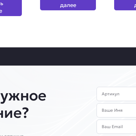
ть
далее
е
нужное
Артикул
Имя
ние?
Email
и артикул