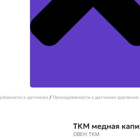
лежности к датчикам
/
Принадлежности к датчикам давления 
ТКМ медная капи
ОВЕН ТКМ