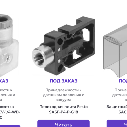
КАЗ
ПОД ЗАКАЗ
ПО
ости к
Принадлежности к
Прина
ления и
датчикам давления и
датчик
а
вакуума
в
розетка
Переходная плита Festo
Защитный 
EV-1/4-WD-
SASF-P4-P-G18
SAC
30
Читать
Ч