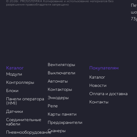
© 2026г. PROSISTEMIKA Копирование и использование материалов без
Пе
разрешения правообладателя запрещено
шо
73
Вентиляторы
Каталог
Покупателям
Выключатели
Модули
Каталог
Автоматы
Контроллеры
Новости
Контакторы
Блоки
Оплата и доставка
Энкодеры
Панели оператора
Контакты
(HMI)
Реле
Датчики
Карты памяти
Соединительные
Предохранители
кабели
Сканеры
Пневмооборудование