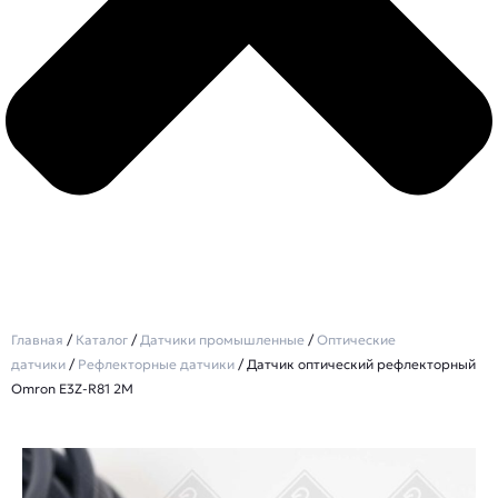
Главная
/
Каталог
/
Датчики промышленные
/
Оптические
датчики
/
Рефлекторные датчики
/ Датчик оптический рефлекторный
Omron E3Z-R81 2M