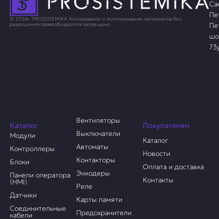
Са
Пе
© 2026г. PROSISTEMIKA Копирование и использование материалов без
Пе
разрешения правообладателя запрещено
шо
73
Вентиляторы
Каталог
Покупателям
Выключатели
Модули
Каталог
Автоматы
Контроллеры
Новости
Контакторы
Блоки
Оплата и доставка
Энкодеры
Панели оператора
Контакты
(HMI)
Реле
Датчики
Карты памяти
Соединительные
Предохранители
кабели