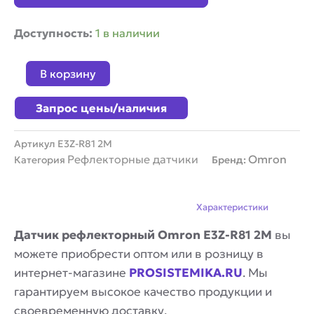
Количество
Доступность:
1 в наличии
товара
Датчик
В корзину
оптический
рефлекторный
Запрос цены/наличия
Omron
E3Z-
R81
Артикул
E3Z-R81 2M
2M
Рефлекторные датчики
Omron
Категория
Бренд:
Описание
Характеристики
Датчик рефлекторный Omron E3Z-R81 2M
вы
можете приобрести оптом или в розницу в
интернет-магазине
PROSISTEMIKA.RU
. Мы
гарантируем высокое качество продукции и
своевременную доставку.