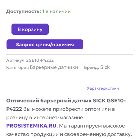
Количество
Доступность:
1 в наличии
товара
Оптический
В корзину
барьерный
датчик
Запрос цены/наличия
SICK
GSE10-
P4222
Артикул
GSE10-P4222
Барьерные датчики
Sick
Категория
Бренд:
Описание
Характеристики
Оптический барьерный датчик SICK GSE10-
P4222
Вы можете приобрести оптом или в
розницу в интернет-магазине
PROSISTEMIKA.RU
. Мы гарантируем высокое
качество продукции и своевременную доставку.