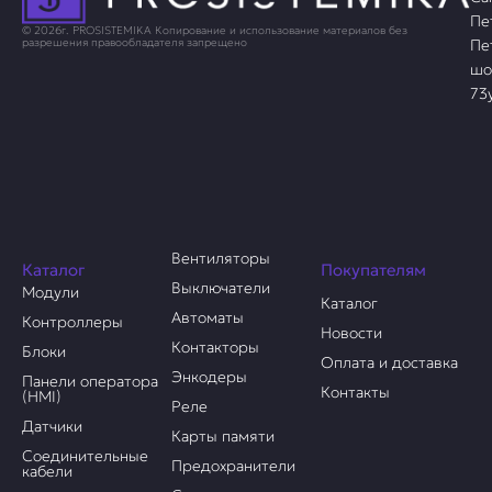
Пе
© 2026г. PROSISTEMIKA Копирование и использование материалов без
Пе
разрешения правообладателя запрещено
шо
73
Вентиляторы
Каталог
Покупателям
Выключатели
Модули
Каталог
Автоматы
Контроллеры
Новости
Контакторы
Блоки
Оплата и доставка
Энкодеры
Панели оператора
Контакты
(HMI)
Реле
Датчики
Карты памяти
Соединительные
Предохранители
кабели