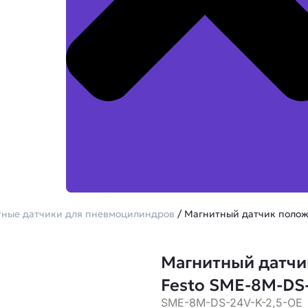
ные датчики для пневмоцилиндров
/ Магнитный датчик полож
Магнитный датчи
Festo SME-8M-DS
SME-8M-DS-24V-K-2,5-OE