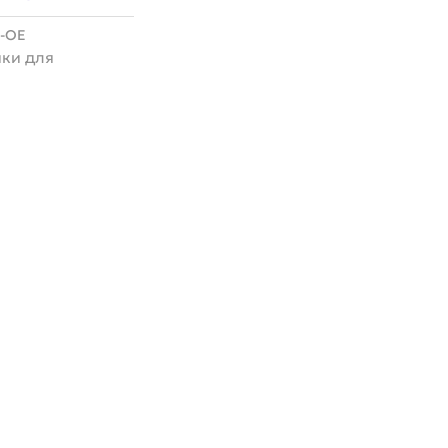
5-OE
ки для