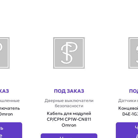
КАЗ
ПОД ЗАКАЗ
ПО
ышленные
Дверные выключатели
Датчики
безопасности
лючатель
Концево
Кабель для модулей
 Omron
D4E-1G
CP/CPM CP1W-CN811
Omron
ть
Ч
е