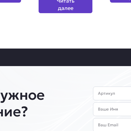
Читать
далее
нужное
Артикул
Имя
ние?
Email