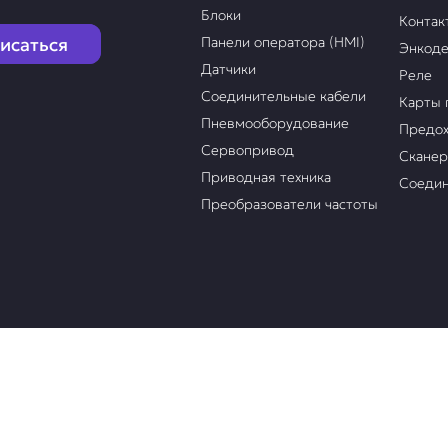
Блоки
Контак
исаться
Панели оператора (HMI)
Энкод
Датчики
Реле
Соединительные кабели
Карты 
Пневмооборудование
Предох
Сервопривод
Скане
Приводная техника
Соедин
Преобразователи частоты