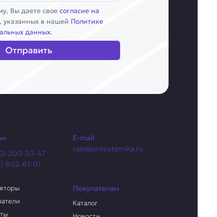
у, Вы даете свое
согласие на
, указанных в нашей
Политике
альных данных
.
Отправить
он
E-mail
sale@prosistemika.ru
0) 200-30-47
2) 602-61-01
ляторы
Покупателям
чатели
Каталог
аты
Новости