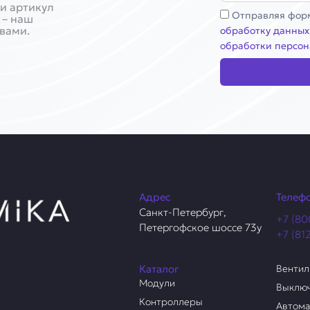
и артикул
Соглашение
Отправляя форм
 – наш
 вами.
обработку данных
обработки персон
Адрес
Телеф
Санкт-Петербург,
+7 (80
Петергофское шоссе 73у
+7 (81
Каталог
Венти
Модули
Выклю
Контроллеры
Автом