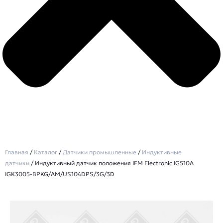
Главная
/
Каталог
/
Датчики промышленные
/
Индуктивные
датчики
/ Индуктивный датчик положения IFM Electronic IG510A
IGK3005-BPKG/AM/US104DPS/3G/3D