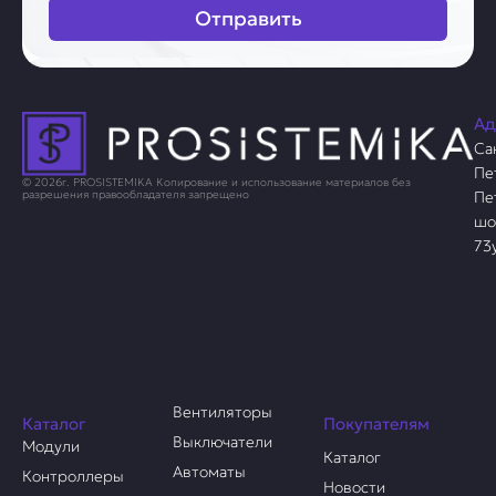
Отправить
Ад
Са
Пе
© 2026г. PROSISTEMIKA Копирование и использование материалов без
Пе
разрешения правообладателя запрещено
шо
73
Вентиляторы
Каталог
Покупателям
Выключатели
Модули
Каталог
Автоматы
Контроллеры
Новости