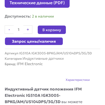
Технические данные (PDF)
Количество
Доступность:
2 в наличии
товара
Индуктивный
-
+
В корзину
датчик
положения
Запрос цены/наличия
IFM
Electronic
IG510A
Артикул
IG510A IGK3005-BPKG/AM/US104DPS/3G/3D
IGK3005-
Индуктивные датчики
Категория
BPKG/AM/US104DPS/3G/3D
IFM Electronic
Бренд:
Описание
Характеристики
Индуктивный датчик положения IFM
Electronic IG510A IGK3005-
BPKG/AM/US104DPS/3G/3D
вы можете