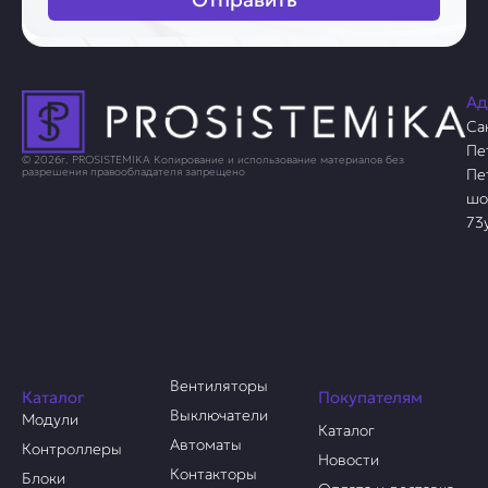
Ад
Са
Пе
© 2026г. PROSISTEMIKA Копирование и использование материалов без
Пе
разрешения правообладателя запрещено
шо
73
Вентиляторы
Каталог
Покупателям
Выключатели
Модули
Каталог
Автоматы
Контроллеры
Новости
Контакторы
Блоки