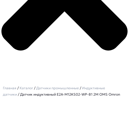
Главная
/
Каталог
/
Датчики промышленные
/
Индуктивные
датчики
/ Датчик индуктивный E2A-M12KS02-WP-B1 2M OMS Omron