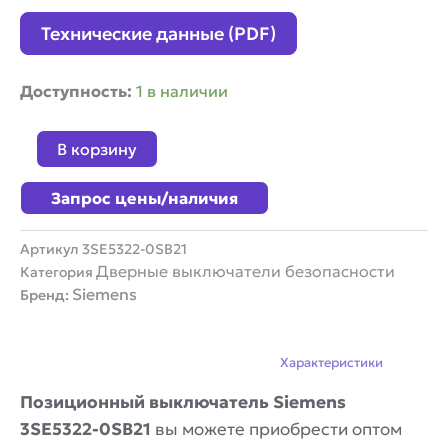
Технические данные (PDF)
Количество
Доступность:
1 в наличии
товара
Позиционный
В корзину
выключатель
безопасности
Запрос цены/наличия
Siemens
3SE5322-
0SB21
Артикул
3SE5322-0SB21
Дверные выключатели безопасности
Категория
Siemens
Бренд:
Описание
Характеристики
Позиционный выключатель Siemens
3SE5322-0SB21
вы можете приобрести оптом