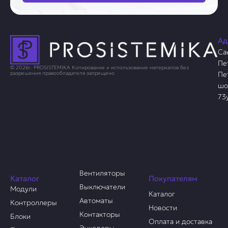
Ад
Са
Пе
© 2026г. PROSISTEMIKA Копирование и использование материалов без
Пе
разрешения правообладателя запрещено
шо
73
Вентиляторы
Каталог
Покупателям
Выключатели
Модули
Каталог
Автоматы
Контроллеры
Новости
Контакторы
Блоки
Оплата и доставка
Энкодеры