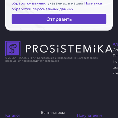
обработку данных
, указанных в нашей
Политике
обработки персональных данных
.
Отправить
Ад
Са
Пе
© 2026г. PROSISTEMIKA Копирование и использование материалов без
Пе
разрешения правообладателя запрещено
шо
73
Вентиляторы
Каталог
Покупателям