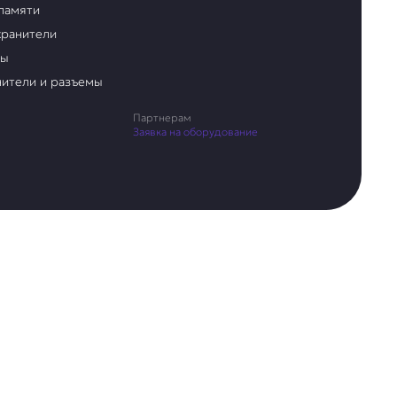
памяти
ранители
ры
ители и разъемы
Партнерам
Заявка на оборудование