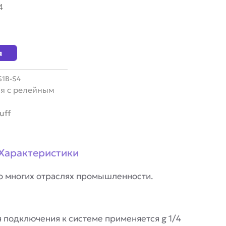
4
я
S1B-S4
я с релейным
uff
Характеристики
о многих отраслях промышленности.
 подключения к системе применяется g 1/4