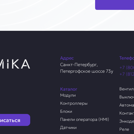
Адрес
Телеф
Санкт-Петербург,
+7 (80
Петергофское шоссе 73у
+7 (81
Каталог
Венти
Модули
Выклю
Контроллеры
Автом
Блоки
Контак
исаться
Панели оператора (HMI)
Энкод
Датчики
Реле