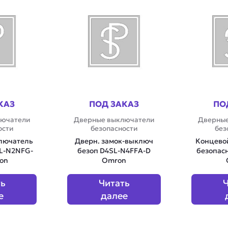
КАЗ
ПОД ЗАКАЗ
ПО
лючатели
Дверные выключатели
Дверные
ости
безопасности
без
лючатель
Дверн. замок-выключ
Концево
SL-N2NFG-
безоп D4SL-N4FFA-D
безопас
on
Omron
ть
Читать
Ч
е
далее