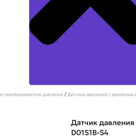
и преобразователи давления
/
Датчики давления с релейным 
Датчик давления 
D01S1B-S4