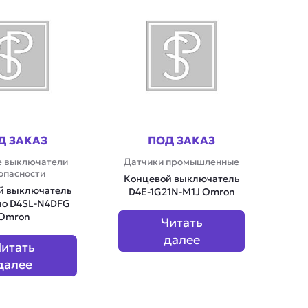
Д ЗАКАЗ
ПОД ЗАКАЗ
 выключатели
Датчики промышленные
опасности
Концевой выключатель
й выключатель
D4E-1G21N-M1J Omron
но D4SL-N4DFG
Omron
Читать
далее
итать
далее