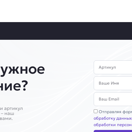
нужное
Артикул
Имя
ние?
Email
и артикул
Соглашение
Отправляя форм
 – наш
 вами.
обработку данных
обработки персон