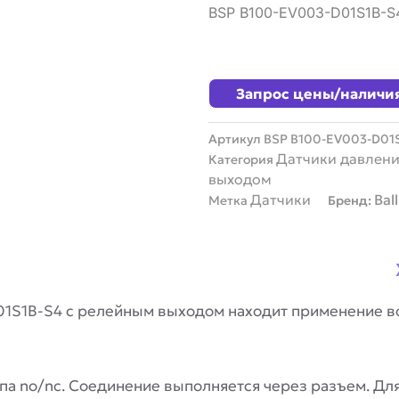
BSP B100-EV003-D01S1B-S
Запрос цены/наличи
Артикул
BSP B100-EV003-D01
Датчики давлени
Категория
выходом
Датчики
Ball
Метка
Бренд:
D01S1B-S4 с релейным выходом находит применение в
а no/nc. Соединение выполняется через разъем. Для