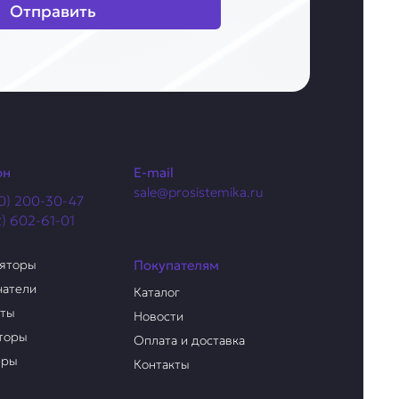
Отправить
он
E-mail
sale@prosistemika.ru
0) 200-30-47
2) 602-61-01
ляторы
Покупателям
чатели
Каталог
аты
Новости
торы
Оплата и доставка
еры
Контакты