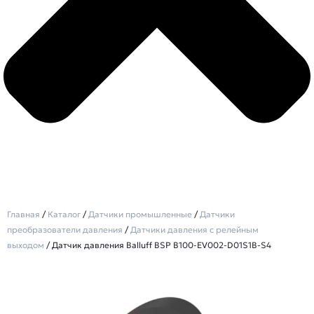
Главная
/
Каталог
/
Датчики промышленные
/
Датчики
преобразователи давления
/
Датчики давления с релейным
выходом
/ Датчик давления Balluff BSP B100-EV002-D01S1B-S4