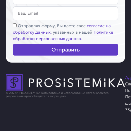
Email
Соглашение
Отправляя форму, Вы даете свое
согласие на
обработку данных
, указанных в нашей
Политике
обработки персональных данных
.
Отправить
Ад
Са
Пе
© 2026г. PROSISTEMIKA Копирование и использование материалов без
Пе
разрешения правообладателя запрещено
шо
73