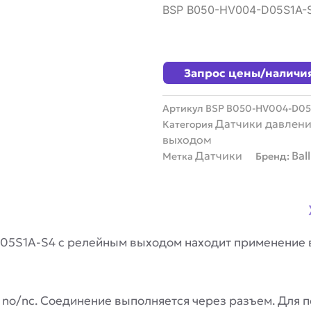
BSP B050-HV004-D05S1A-
Запрос цены/наличи
Артикул
BSP B050-HV004-D05
Датчики давлени
Категория
выходом
Датчики
Ball
Метка
Бренд:
D05S1A-S4 с релейным выходом находит применение 
no/nc. Соединение выполняется через разъем. Для п