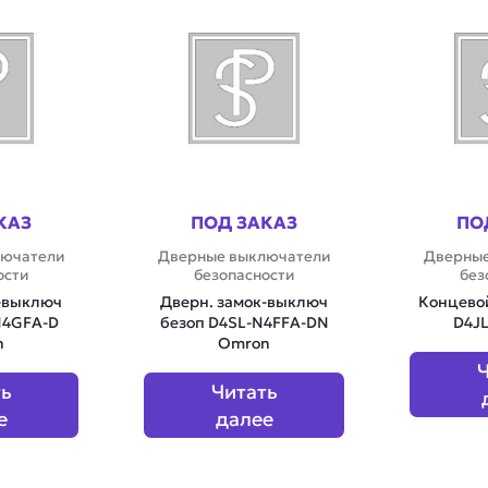
КАЗ
ПОД ЗАКАЗ
ПО
лючатели
Дверные выключатели
Дверные
ости
безопасности
без
к-выключ
Дверн. замок-выключ
Концево
N4GFA-D
безоп D4SL-N4FFA-DN
D4JL
n
Omron
Ч
ть
Читать
е
далее