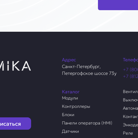
Адрес
Телеф
Санкт-Петербург,
+7 (80
Петергофское шоссе 73у
+7 (81
Каталог
Венти
Модули
Выклю
Контроллеры
Автом
Блоки
Контак
исаться
Панели оператора (HMI)
Энкод
Датчики
Реле