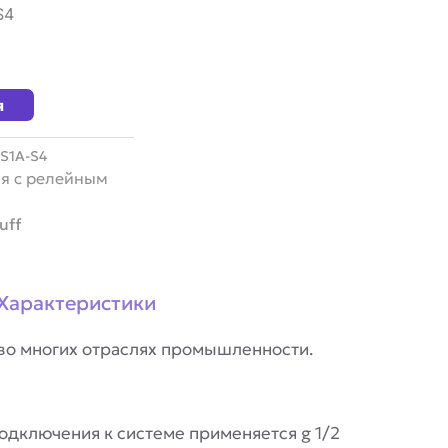
S4
я
S1A-S4
я с релейным
uff
Характеристики
во многих отраслях промышленности.
одключения к системе применяется g 1/2