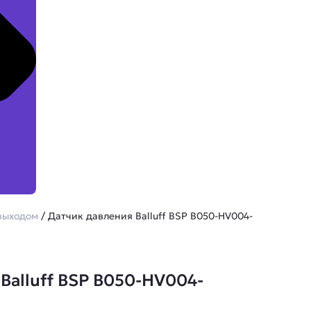
выходом
/ Датчик давления Balluff BSP B050-HV004-
Balluff BSP B050-HV004-