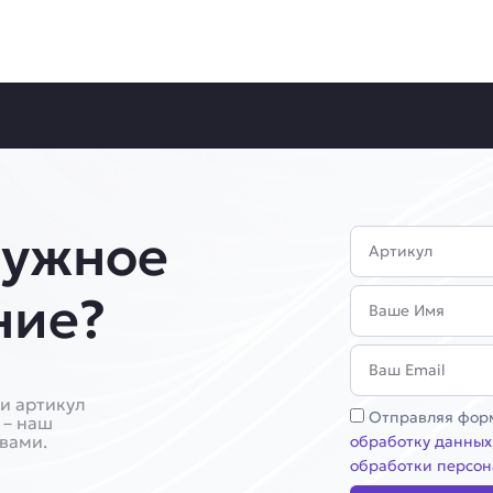
нужное
Артикул
Имя
ние?
Email
и артикул
Соглашение
Отправляя форм
 – наш
 вами.
обработку данных
обработки персон