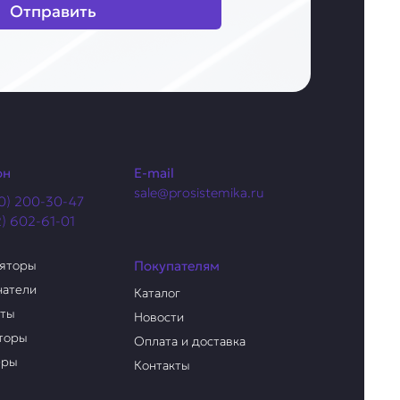
Отправить
он
E-mail
sale@prosistemika.ru
0) 200-30-47
2) 602-61-01
ляторы
Покупателям
чатели
Каталог
аты
Новости
торы
Оплата и доставка
еры
Контакты