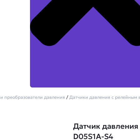
и преобразователи давления
/
Датчики давления с релейным 
Датчик давления 
D05S1A-S4