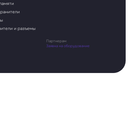
памяти
ранители
ры
ители и разъемы
Партнерам
Заявка на оборудование