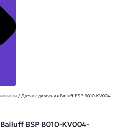
выходом
/ Датчик давления Balluff BSP B010-KV004-
Balluff BSP B010-KV004-