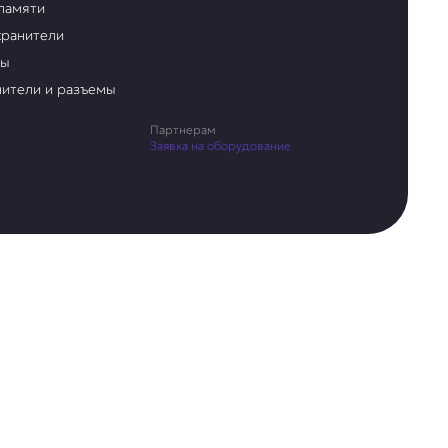
памяти
ранители
ры
ители и разъемы
Партнерам
Заявка на оборудование