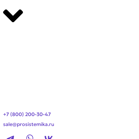
Производители
О компании
Оплата и доставка
Новости
Контакты
+7 (800) 200-30-47
sale@prosistemika.ru