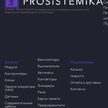
Са
Пе
© 2026г. PROSISTEMIKA Копирование и использование материалов без
Пе
разрешения правообладателя запрещено
шо
73
Вентиляторы
Каталог
Покупателям
Выключатели
Модули
Каталог
Автоматы
Контроллеры
Новости
Контакторы
Блоки
Оплата и доставка
Энкодеры
Панели оператора
Контакты
(HMI)
Реле
Датчики
Карты памяти
Соединительные
Предохранители
кабели