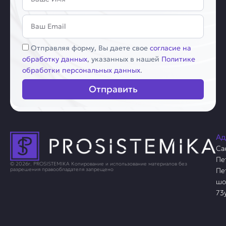
Email
Соглашение
Отправляя форму, Вы даете свое
согласие на
обработку данных
, указанных в нашей
Политике
обработки персональных данных
.
Отправить
Ад
Са
Пе
© 2026г. PROSISTEMIKA Копирование и использование материалов без
Пе
разрешения правообладателя запрещено
шо
73