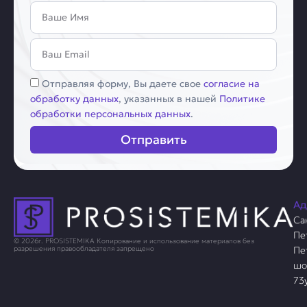
Имя
Email
Соглашение
Отправляя форму, Вы даете свое
согласие на
обработку данных
, указанных в нашей
Политике
обработки персональных данных
.
Отправить
Ад
Са
Пе
© 2026г. PROSISTEMIKA Копирование и использование материалов без
Пе
разрешения правообладателя запрещено
шо
73