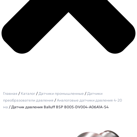
Главная
/
Каталог
/
Датчики промышленные
/
Датчики
преобразователи давления
/
Аналоговые датчики давления 4-20
ма
/ Датчик давления Balluff BSP B005-DV004-A06A1A-S4