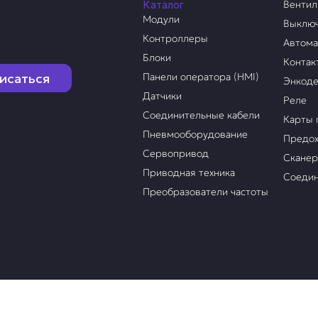
Каталог
Венти
Модули
Выклю
Контроллеры
Автом
Блоки
Контак
исаться
Панели оператора (HMI)
Энкод
Датчики
Реле
Соединительные кабели
Карты 
Пневмооборудование
Предох
Сервопривод
Скане
Приводная техника
Соедин
Преобразователи частоты