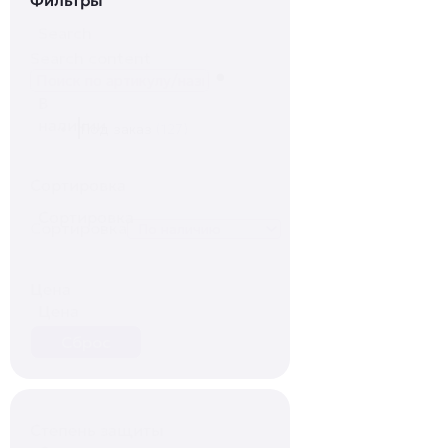
Search
Search content
В
наличии
Под заказ
(127)
Сортировка
Сортировка
Сортировка
Цена
Цена
Сброс
Степень защиты