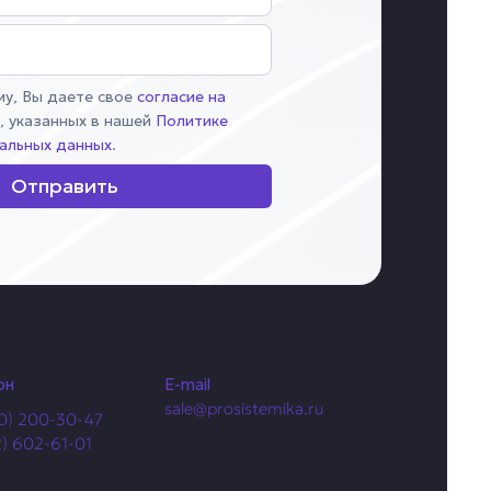
у, Вы даете свое
согласие на
х
, указанных в нашей
Политике
альных данных
.
Отправить
он
E-mail
sale@prosistemika.ru
0) 200-30-47
2) 602-61-01