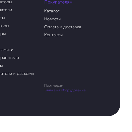
ляторы
Покупателям
чатели
Каталог
аты
Новости
торы
Оплата и доставка
еры
Контакты
памяти
ранители
ры
ители и разъемы
Партнерам
Заявка на оборудование