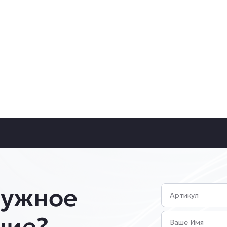
нужное
Артикул
Имя
ние?