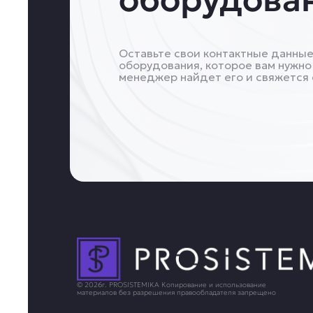
Оставьте свои контактные данные
оборудования, которое вам нужно
менеджер найдет его и свяжется 
© 2026г. PROSISTEMIKA Копирование и использование
материалов без разрешения правообладателя запрещено