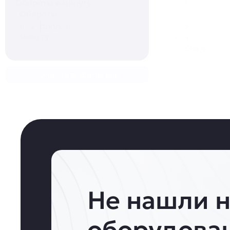
Обороты в минуту
1
Обороты
2
в
3
3000
(1)
минуту
4
След
Очистить фильтры
Не нашли 
оборудова