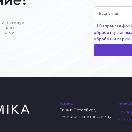
Email
 и артикул
Соглашение
Отправляя форм
 – наш
с вами.
обработку данны
обработки персон
Адрес
Телеф
Санкт-Петербург,
+7 (80
Петергофское шоссе 73у
+7 (81