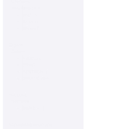
Степень
защиты
IP 20
(19)
IP65
(6)
IP 68
(1)
IP66/67
(1)
Серия
Серия
SIRIUS
(4)
5SY61
(1)
SENTRON
(1)
SIMATIC HMI
(1)
Частота
Частота
50/60
(10)
Материал корпуса