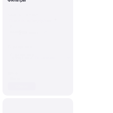
Search
Search content
В
наличии
Под заказ
(108)
Сортировка
Сортировка
Сортировка
Цена
Цена
Сброс